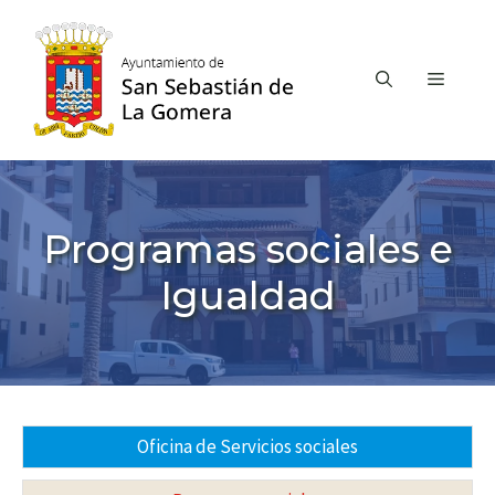
Saltar
al
contenido
MEN
Programas sociales e
Igualdad
Oficina de Servicios sociales